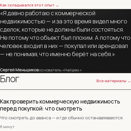
Как складывался этот опыт →
«Я
давно
работаю
с
коммерческой
недвижимостью
—
и
за
это
время
видел
много
сделок,
которые
не
должны
были
состояться.
Не
потому
что
объект
был
плохим.
А
потому
что
человек
входил
в
них
—
покупал
или
арендовал
—
не
понимая,
что
именно
берёт
на
себя.»
Сергей Меньшиков
основатель «Найдем.»
Блог
Все материалы →
Как проверить коммерческую недвижимость
перед покупкой: что смотреть
Что смотреть до аванса — и где обычно останавливаются.
8 минут