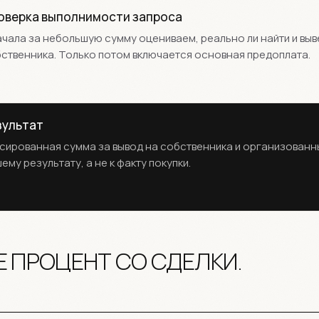
оверка выполнимости запроса
чала за небольшую сумму оцениваем, реально ли найти и выв
ственника. Только потом включается основная предоплата.
зультат
сированная сумма за вывод на собственника и организованны
ему результату, а не к факту покупки.
Е ПРОЦЕНТ СО СДЕЛКИ.