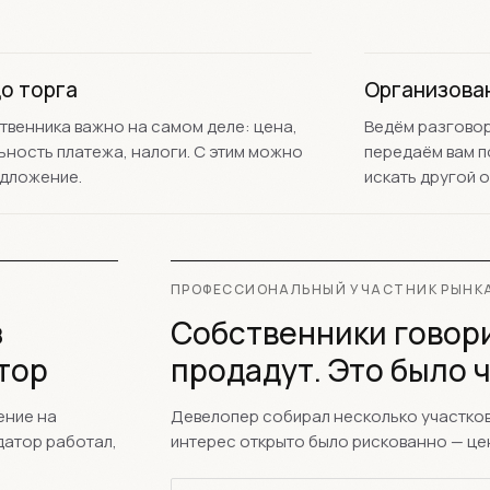
о торга
Организова
твенника важно на самом деле: цена,
Ведём разговор
ьность платежа, налоги. С этим можно
передаём вам п
едложение.
искать другой о
ПРОФЕССИОНАЛЬНЫЙ УЧАСТНИК РЫНК
з
Собственники говори
тор
продадут. Это было 
ение на
Девелопер собирал несколько участков
датор работал,
интерес открыто было рискованно — це