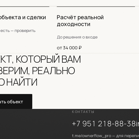
объекта и сделки
Расчёт реальной
доходности
 есть — проверить
До решения о входе
от 34 000 ₽
КТ, КОТОРЫЙ ВАМ
ВЕРИМ, РЕАЛЬНО
О НАЙТИ
ть объект
КОНТАКТЫ
+7 951 218-88-38
t.me/ownerflow_pro — для переп