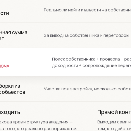
Реально ли найти и вывести на собствен
сти
нная сумма
За вывод на собственника и переговоры
ат
Поиск собственника + проверка + ра
люч»
доходности + сопровождение перег
борки из
Участки под застройку, несколько собс
х объектов
ыходить
Прямой конт
хода прав и структура владения —
Выходим сами и
на того, кто реально распоряжается
тем, кто дейст