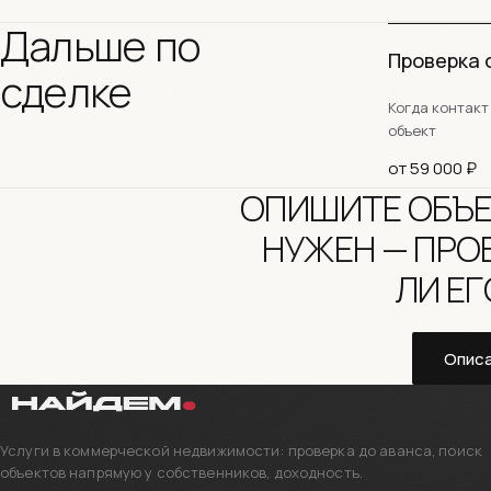
Дальше по
Проверка 
сделке
Когда контакт
объект
от 59 000 ₽
ОПИШИТЕ ОБЪЕ
НУЖЕН — ПРО
ЛИ ЕГ
Описа
Услуги в коммерческой недвижимости: проверка до аванса, поиск
объектов напрямую у собственников, доходность.