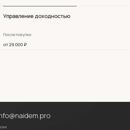
Управление доходностью
После покупки
от 29 000 ₽
info@naidem.pro
иски