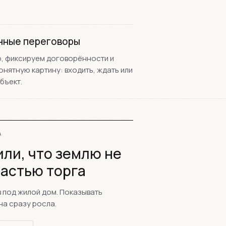
нные переговоры
, фиксируем договорённости и
онятную картину: входить, ждать или
бъект.
А
ли, что землю не
частью торга
 под жилой дом. Показывать
на сразу росла.