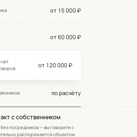
от 15 000 ₽
ника
от 60 000 ₽
счёт
от 120 000 ₽
оворов
по расчёту
твенников
акт с собственником
 без посредников — вы говорите с
вительно распоряжается объектом.