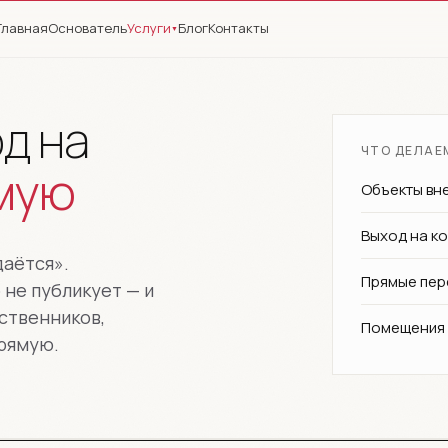
Главная
Основатель
Блог
Контакты
Услуги
▼
д на
ЧТО ДЕЛАЕ
мую
Объекты вн
Выход на ко
даётся».
Прямые пер
 не публикует — и
бственников,
Помещения 
прямую.