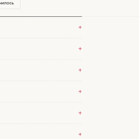
нчилось
+
+
+
+
+
+