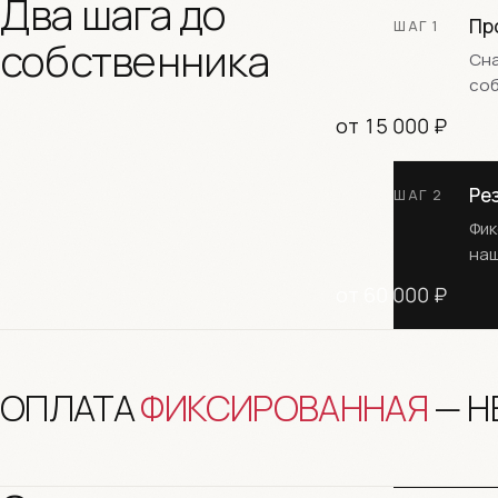
Два шага до
Пр
ШАГ 1
собственника
Сна
соб
от 15 000 ₽
Ре
ШАГ 2
Фик
наш
от 60 000 ₽
ОПЛАТА
ФИКСИРОВАННАЯ
— Н