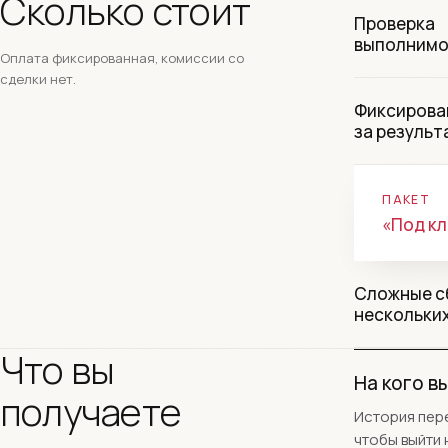
Сколько стоит
Проверка
выполнимо
Оплата фиксированная, комиссии со
сделки нет.
Фиксирова
за результ
ПАКЕТ
«Под к
Сложные с
нескольки
Что вы
На кого в
получаете
История пере
чтобы выйти 