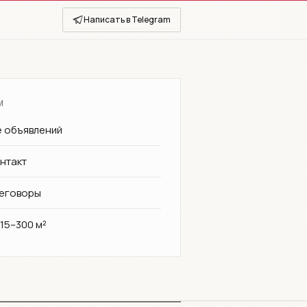
Написать в Telegram
М
е объявлений
нтакт
еговоры
15–300 м²